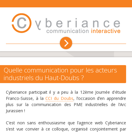
Création de site internet
Hébergement
Quelle communication pour les acteurs
industriels du Haut-Doubs ?
Référencement
Cyberiance participait il y a peu à la 12ème Journée d'étude
Communication
Franco-Suisse, à la
CCI du Doubs
, l’occasion d’en apprendre
plus sur la communication des PME industrielles de l’Arc
Jurassien !
Conseil et formation
C’est non sans enthousiasme que l’agence web Cyberiance
L'agence web
s’est vue convier à ce colloque, organisé conjointement par