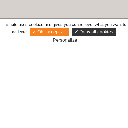
This site uses cookies and gives you control over what you want to
activate
OK, accept all
Deny all cookies
Personalize
Gestionnaire de campagne publicitaire
Google Ads depuis 2001 !
Accès
Liens
Mentions légales
Gérer les cookies
© Cyberiance 2000-2026