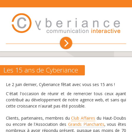
Création de site internet
Hébergement
Les 15 ans de Cyberiance
Référencement
Le 2 juin dernier, Cyberiance fêtait avec vous ses 15 ans !
C'était l'occasion de réunir et de remercier tous ceux ayant
Communication
contribué au développement de notre agence web, et sans qui
cette croissance n'aurait pas été possible.
Conseil et formation
Clients, partenaires, membres du
Club Affaires
du Haut-Doubs
ou encore de l'Association des
Grands Planchants
, vous êtes
L'agence web
nombreux à avoir répondu présent, puisque pas moins de 70