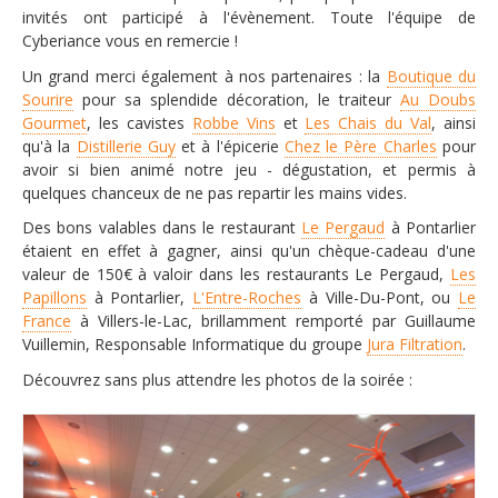
invités ont participé à l'évènement. Toute l'équipe de
Cyberiance vous en remercie !
Contacter l'agence
Un grand merci également à nos partenaires : la
Boutique du
Sourire
pour sa splendide décoration, le traiteur
Au Doubs
Gourmet
, les cavistes
Robbe Vins
et
Les Chais du Val
, ainsi
qu'à la
Distillerie Guy
et à l'épicerie
Chez le Père Charles
pour
avoir si bien animé notre jeu - dégustation, et permis à
quelques chanceux de ne pas repartir les mains vides.
Des bons valables dans le restaurant
Le Pergaud
à Pontarlier
étaient en effet à gagner, ainsi qu'un chèque-cadeau d'une
valeur de 150€ à valoir dans les restaurants Le Pergaud,
Les
Papillons
à Pontarlier,
L'Entre-Roches
à Ville-Du-Pont, ou
Le
France
à Villers-le-Lac, brillamment remporté par Guillaume
Vuillemin, Responsable Informatique du groupe
Jura Filtration
.
Découvrez sans plus attendre les photos de la soirée :