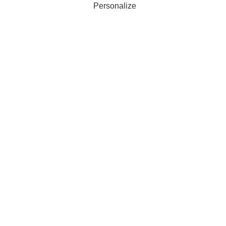
Personalize
Gestionnaire de campagne publicitaire
Google Ads depuis 2001 !
Accès
Liens
Mentions légales
Gérer les cookies
© Cyberiance 2000-2026