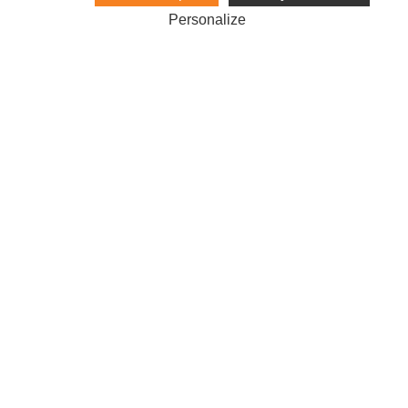
Personalize
Gestionnaire de campagne publicitaire
Google Ads depuis 2001 !
Accès
Liens
Mentions légales
Gérer les cookies
© Cyberiance 2000-2026