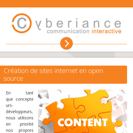
Création de site internet
Hébergement
Création de sites internet en open
source
Référencement
En tant
Communication
que concepte
urs-
développeurs,
Conseil et formation
nous utilisons
en priorité
L'agence web
nos propres