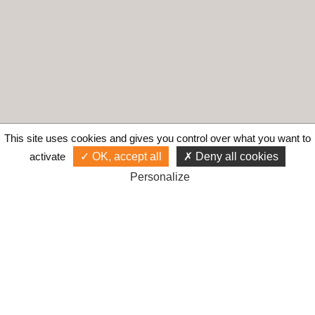
This site uses cookies and gives you control over what you want to
activate
OK, accept all
Deny all cookies
Personalize
Gestionnaire de campagne publicitaire
Google Ads depuis 2001 !
Accès
Liens
Mentions légales
Gérer les cookies
© Cyberiance 2000-2026