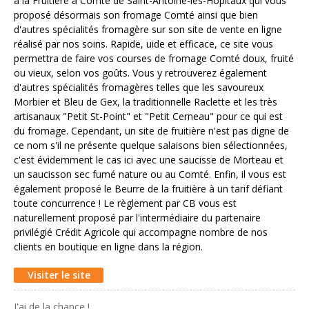
à la Fruitière à Comté de Saint-Antoine-les-Hôpitaux qui vous
proposé désormais son fromage Comté ainsi que bien
d'autres spécialités fromagère sur son site de vente en ligne
réalisé par nos soins. Rapide, fluide et efficace, ce site vous
permettra de faire vos courses de fromage Comté doux, fruité
ou vieux, selon vos goûts. Vous y retrouverez également
d'autres spécialités fromagères telles que les savoureux
Morbier et Bleu de Gex, la traditionnelle Raclette et les très
artisanaux "Petit St-Point" et "Petit Cerneau" pour ce qui est
du fromage. Cependant, un site de fruitière n'est pas digne de
ce nom s'il ne présente quelque salaisons bien sélectionnées,
c'est évidemment le cas ici avec une saucisse de Morteau et
un saucisson sec fumé nature ou au Comté. Enfin, il vous est
également proposé le Beurre de la fruitière à un tarif défiant
toute concurrence ! Le règlement par CB vous est
naturellement proposé par l'intermédiaire du partenaire
privilégié Crédit Agricole qui accompagne nombre de nos
clients en boutique en ligne dans la région.
Visiter le site
J'ai de la chance !