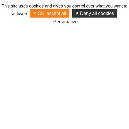
This site uses cookies and gives you control over what you want to
activate
OK, accept all
Deny all cookies
Personalize
Gestionnaire de campagne publicitaire
Google Ads depuis 2001 !
Accès
Liens
Mentions légales
Gérer les cookies
© Cyberiance 2000-2026