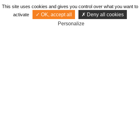
This site uses cookies and gives you control over what you want to
activate
OK, accept all
Deny all cookies
Personalize
Gestionnaire de campagne publicitaire
Google Ads depuis 2001 !
Accès
Liens
Mentions légales
Gérer les cookies
© Cyberiance 2000-2026