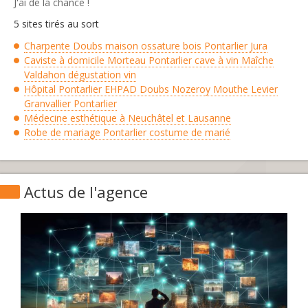
J'ai de la chance !
5 sites tirés au sort
Charpente Doubs maison ossature bois Pontarlier Jura
Caviste à domicile Morteau Pontarlier cave à vin Maîche
Valdahon dégustation vin
Hôpital Pontarlier EHPAD Doubs Nozeroy Mouthe Levier
Granvallier Pontarlier
Médecine esthétique à Neuchâtel et Lausanne
Robe de mariage Pontarlier costume de marié
Actus de l'agence