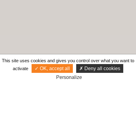
This site uses cookies and gives you control over what you want to
activate
OK, accept all
Deny all cookies
Personalize
Gestionnaire de campagne publicitaire
Google Ads depuis 2001 !
Accès
Liens
Mentions légales
Gérer les cookies
© Cyberiance 2000-2026