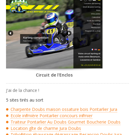
Contacter l'agence
Circuit de karting entre Besançon, Lausanne et
Genève
Circuit de l'Enclos
J'ai de la chance !
5 sites tirés au sort
Charpente Doubs maison ossature bois Pontarlier Jura
Ecole infirmière Pontarlier concours infirmier
Traiteur Pontarlier Au Doubs Gourmet Boucherie Doubs
Location gîte de charme Jura Doubs
Tribofinition ébavurage dégraissage Besançon Doubs Jura