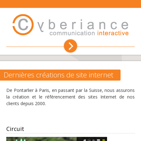
Création de site internet
Hébergement
Dernières créations de site internet
Référencement
De Pontarlier à Paris, en passant par la Suisse, nous assurons
la création et le référencement des sites Internet de nos
clients depuis 2000.
Communication
Conseil et formation
Circuit
L'agence web